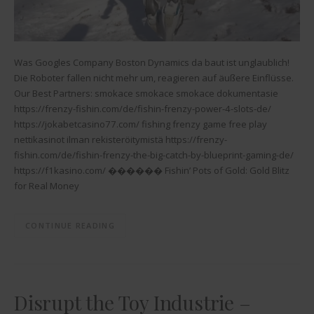
Was Googles Company Boston Dynamics da baut ist unglaublich!
Die Roboter fallen nicht mehr um, reagieren auf äußere Einflüsse.
Our Best Partners: smokace smokace smokace dokumentasie
https://frenzy-fishin.com/de/fishin-frenzy-power-4-slots-de/
https://jokabetcasino77.com/ fishing frenzy game free play
nettikasinot ilman rekisteröitymistä https://frenzy-
fishin.com/de/fishin-frenzy-the-big-catch-by-blueprint-gaming-de/
https://f1kasino.com/ ������ Fishin’ Pots of Gold: Gold Blitz
for Real Money
CONTINUE READING
Disrupt the Toy Industrie –