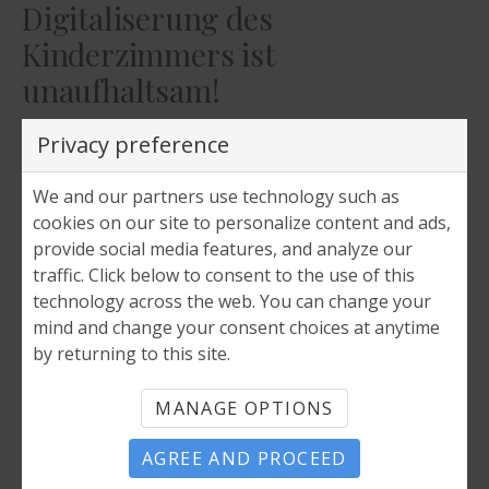
Digitaliserung des
Kinderzimmers ist
unaufhaltsam!
ALLGEMEIN
KALLE
16. FEBRUAR 2016
7.991
Privacy preference
We and our partners use technology such as
cookies on our site to personalize content and ads,
provide social media features, and analyze our
traffic. Click below to consent to the use of this
technology across the web. You can change your
mind and change your consent choices at anytime
by returning to this site.
MANAGE OPTIONS
Wie krass die Kids heute mit neuen Geräten oder Plattformen
AGREE AND PROCEED
umgehen ist echt verrückt. 4-6 Jährige nehmen jedes Display wie