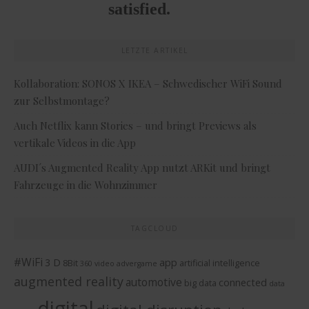
LETZTE ARTIKEL
Kollaboration: SONOS X IKEA – Schwedischer WiFi Sound
zur Selbstmontage?
Auch Netflix kann Stories – und bringt Previews als
vertikale Videos in die App
AUDI´s Augmented Reality App nutzt ARKit und bringt
Fahrzeuge in die Wohnzimmer
TAGCLOUD
#WiFi
3 D
app
8Bit
artificial intelligence
360 video
advergame
augmented reality
automotive
connected
big data
data
digital