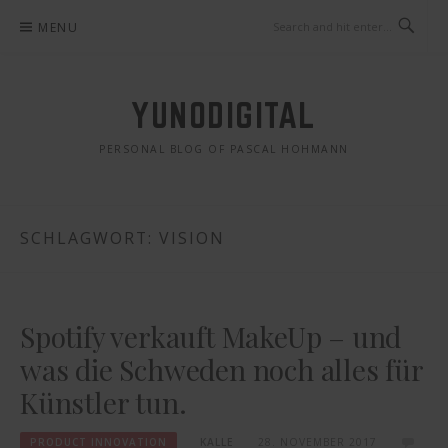
Skip
MENU
to
content
YUNODIGITAL
PERSONAL BLOG OF PASCAL HOHMANN
SCHLAGWORT: VISION
Spotify verkauft MakeUp – und
was die Schweden noch alles für
Künstler tun.
PRODUCT INNOVATION
KALLE
28. NOVEMBER 2017