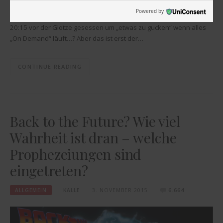
selbstverständlich als Touchdisplay wahr, und werden den Begriff
Powered by
„PrimeTime“ komplett verdrängen – warum hat man damals um
20:15 vor der Glotze gesessen um „etwas zu gucken“ wenn alles
„On Demand“ läuft…? Aber das ist erst der…
CONTINUE READING
Back to the Future? Wie viel
Wahrheit ist dran – welche
Prophezeiungen sind
eingetreten?
ALLGEMEIN
KALLE
3. NOVEMBER 2015
6.664