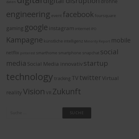
digital disruption
drohne
daten
engineering
facebook
event
foursquare
google
instagram
gaming
internet
IPO
Kampagne
mobile
künstliche intelligenz
Minority Report
social
netflix
smarthome
smartphone
snapchat
pinterest
media
startup
Social Media innovativ
technology
twitter
TV
Virtual
tracking
Vision
Zukunft
reality
VR
Suche
nach: