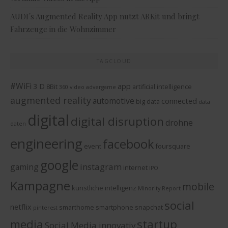
AUDI´s Augmented Reality App nutzt ARKit und bringt
Fahrzeuge in die Wohnzimmer
TAGCLOUD
#WiFi
3 D
app
8Bit
artificial intelligence
360 video
advergame
augmented reality
automotive
connected
big data
data
digital
digital disruption
drohne
daten
engineering
facebook
event
foursquare
google
instagram
gaming
internet
IPO
Kampagne
mobile
künstliche intelligenz
Minority Report
social
netflix
smarthome
smartphone
snapchat
pinterest
media
startup
Social Media innovativ