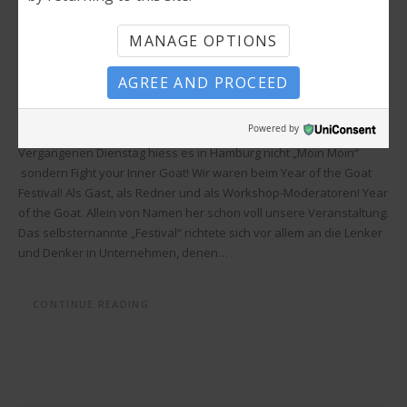
MANAGE OPTIONS
AGREE AND PROCEED
Powered by
Vergangenen Dienstag hiess es in Hamburg nicht „Moin Moin“
sondern Fight your Inner Goat! Wir waren beim Year of the Goat
Festival! Als Gast, als Redner und als Workshop-Moderatoren! Year
of the Goat. Allein von Namen her schon voll unsere Veranstaltung.
Das selbsternannte „Festival“ richtete sich vor allem an die Lenker
und Denker in Unternehmen, denen…
CONTINUE READING