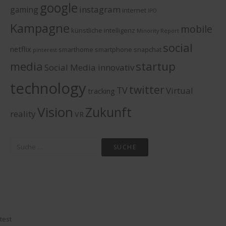
google
instagram
gaming
internet
IPO
Kampagne
mobile
künstliche intelligenz
Minority Report
social
netflix
smarthome
smartphone
snapchat
pinterest
media
startup
Social Media innovativ
technology
twitter
TV
Virtual
tracking
Vision
Zukunft
reality
VR
Suche
nach:
test