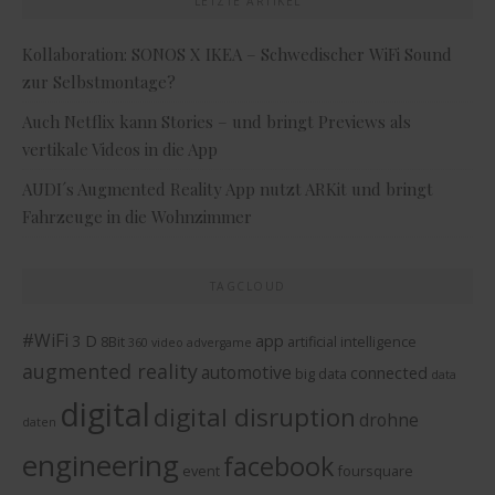
LETZTE ARTIKEL
Kollaboration: SONOS X IKEA – Schwedischer WiFi Sound
zur Selbstmontage?
Auch Netflix kann Stories – und bringt Previews als
vertikale Videos in die App
AUDI´s Augmented Reality App nutzt ARKit und bringt
Fahrzeuge in die Wohnzimmer
TAGCLOUD
#WiFi
3 D
app
8Bit
artificial intelligence
360 video
advergame
augmented reality
automotive
connected
big data
data
digital
digital disruption
drohne
daten
engineering
facebook
event
foursquare