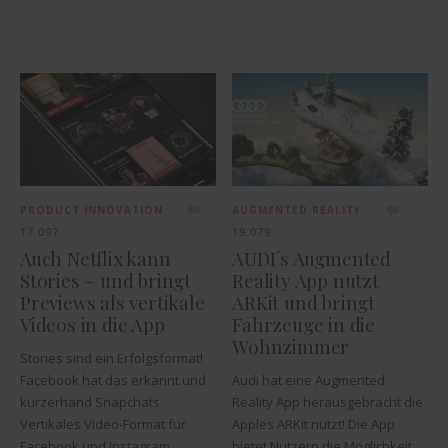
PRODUCT INNOVATION
AUGMENTED REALITY
17.097
19.079
Auch Netflix kann
AUDI´s Augmented
Stories – und bringt
Reality App nutzt
Previews als vertikale
ARKit und bringt
Videos in die App
Fahrzeuge in die
Wohnzimmer
Stories sind ein Erfolgsformat!
Facebook hat das erkannt und
Audi hat eine Augmented
kurzerhand Snapchats
Reality App herausgebracht die
Vertikales Video-Format für
Apples ARKit nutzt! Die App
Facebook und Instagram
bietet Nutzern die Möglichkeit