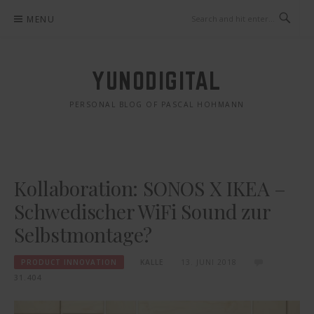
Skip
MENU
to
content
YUNODIGITAL
PERSONAL BLOG OF PASCAL HOHMANN
Kollaboration: SONOS X IKEA –
Schwedischer WiFi Sound zur
Selbstmontage?
PRODUCT INNOVATION
KALLE
13. JUNI 2018
31.404