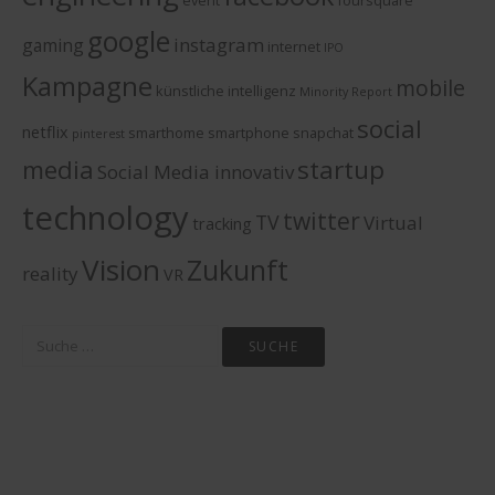
google
instagram
gaming
internet
IPO
Kampagne
mobile
künstliche intelligenz
Minority Report
social
netflix
smarthome
smartphone
snapchat
pinterest
media
startup
Social Media innovativ
technology
twitter
TV
Virtual
tracking
Vision
Zukunft
reality
VR
Suche
nach: