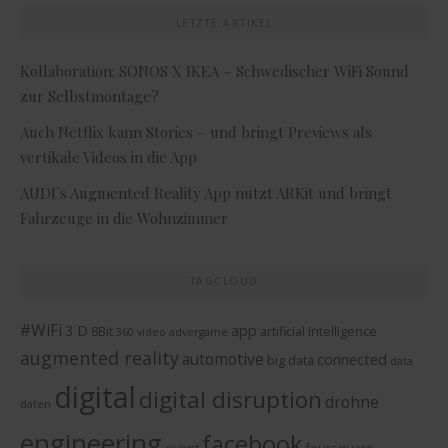
LETZTE ARTIKEL
Kollaboration: SONOS X IKEA – Schwedischer WiFi Sound
zur Selbstmontage?
Auch Netflix kann Stories – und bringt Previews als
vertikale Videos in die App
AUDI´s Augmented Reality App nutzt ARKit und bringt
Fahrzeuge in die Wohnzimmer
TAGCLOUD
#WiFi
3 D
app
8Bit
artificial intelligence
360 video
advergame
augmented reality
automotive
connected
big data
data
digital
digital disruption
drohne
daten
engineering
facebook
event
foursquare