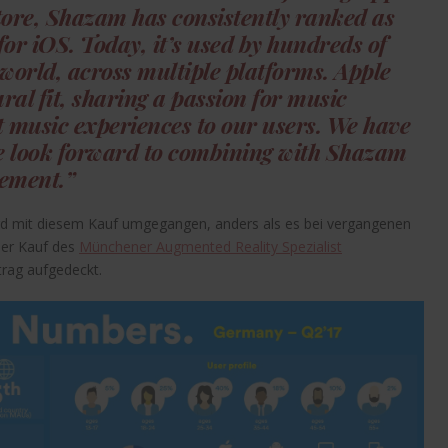
tore, Shazam has consistently ranked as
for iOS. Today, it’s used by hundreds of
 world, across multiple platforms. Apple
l fit, sharing a passion for music
t music experiences to our users. We have
we look forward to combining with Shazam
eement.”
wird mit diesem Kauf umgegangen, anders als es bei vergangenen
der Kauf des
Münchener Augmented Reality Spezialist
trag aufgedeckt.