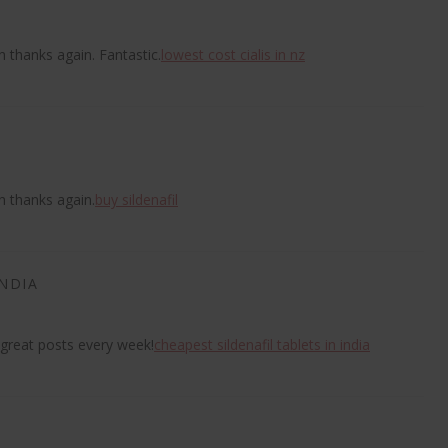
h thanks again. Fantastic.
lowest cost cialis in nz
h thanks again.
buy sildenafil
INDIA
sagt:
 great posts every week!
cheapest sildenafil tablets in india
gt: