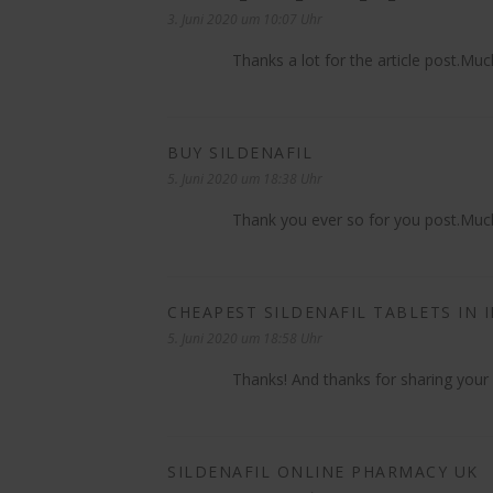
3. Juni 2020 um 10:07 Uhr
Thanks a lot for the article post.Muc
BUY SILDENAFIL
sagt:
5. Juni 2020 um 18:38 Uhr
Thank you ever so for you post.Muc
CHEAPEST SILDENAFIL TABLETS IN 
5. Juni 2020 um 18:58 Uhr
Thanks! And thanks for sharing your
SILDENAFIL ONLINE PHARMACY UK
sa