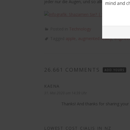
jeder nur die Augen, und so allein auf weiter F
mind and ch
Posted in
Technology
Tagged
apple
,
augmented reality
,
enginee
26.661 COMMENTS
ADD YOURS
KAENA
sagt:
31. Mai 2020 um 14:39 Uhr
Thanks! And thanks for sharing your
LOWEST_COST_CIALIS_IN_NZ
sagt: