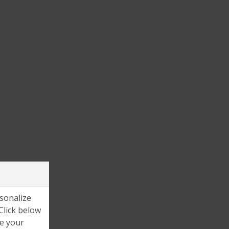
sonalize
Click below
ge your