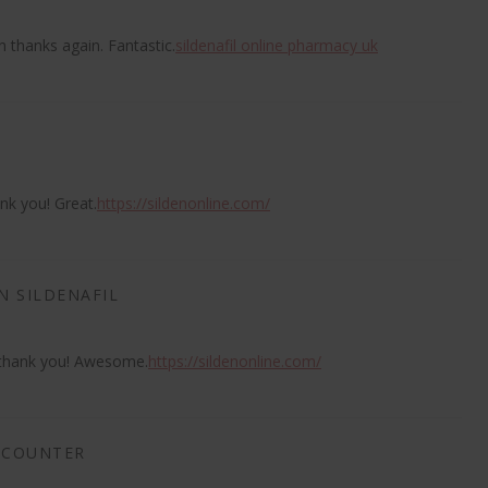
h thanks again. Fantastic.
sildenafil online pharmacy uk
sagt:
ank you! Great.
https://sildenonline.com/
N SILDENAFIL
sagt:
y thank you! Awesome.
https://sildenonline.com/
E COUNTER
sagt: