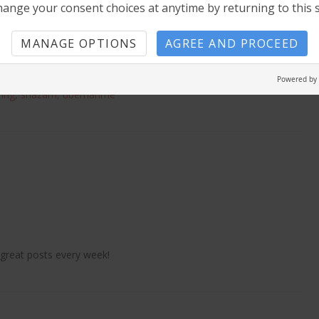
lur bin ich mit dem Gefühl nicht….
ange your consent choices at anytime by returning to this s
MANAGE OPTIONS
AGREE AND PROCEED
Powered by
ring
,
shazam
,
übernahme
 great posts every week!