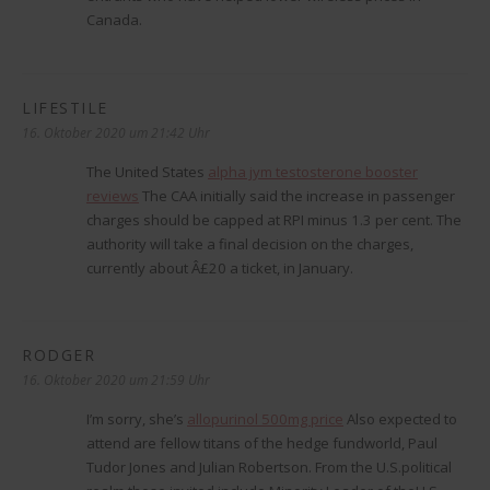
Canada.
LIFESTILE
sagt:
16. Oktober 2020 um 21:42 Uhr
The United States
alpha jym testosterone booster
reviews
The CAA initially said the increase in passenger
charges should be capped at RPI minus 1.3 per cent. The
authority will take a final decision on the charges,
currently about Â£20 a ticket, in January.
RODGER
sagt:
16. Oktober 2020 um 21:59 Uhr
I’m sorry, she’s
allopurinol 500mg price
Also expected to
attend are fellow titans of the hedge fundworld, Paul
Tudor Jones and Julian Robertson. From the U.S.political