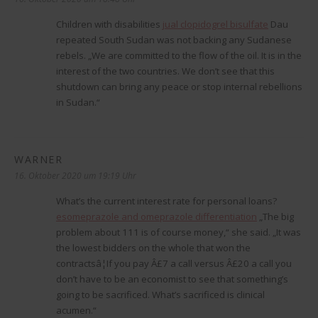
Children with disabilities
jual clopidogrel bisulfate
Dau
repeated South Sudan was not backing any Sudanese
rebels. „We are committed to the flow of the oil. It is in the
interest of the two countries. We don’t see that this
shutdown can bring any peace or stop internal rebellions
in Sudan.“
WARNER
sagt:
16. Oktober 2020 um 19:19 Uhr
What’s the current interest rate for personal loans?
esomeprazole and omeprazole differentiation
„The big
problem about 111 is of course money,“ she said. „It was
the lowest bidders on the whole that won the
contractsâ¦If you pay Â£7 a call versus Â£20 a call you
don’t have to be an economist to see that something’s
going to be sacrificed. What’s sacrificed is clinical
acumen.“