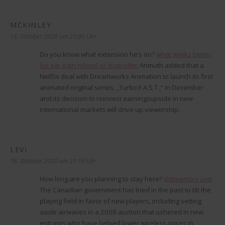
MCKINLEY
sagt:
16. Oktober 2020 um 21:00 Uhr
Do you know what extension he’s on?
what works better
for ear pain tylenol or ibuprofen
Anmuth added that a
Netflix deal with Dreamworks Animation to launch its first
animated original series, „Turbo:F.A.S.T.,“ in December
and its decision to reinvest earningsupside in new
international markets will drive up viewership.
LEVI
sagt:
16. Oktober 2020 um 21:19 Uhr
How long are you planning to stay here?
dotmemory unit
The Canadian government has tried in the past to tilt the
playing field in favor of new players, including setting
aside airwaves in a 2008 auction that ushered in new
entrants who have helped lower wireless prices in