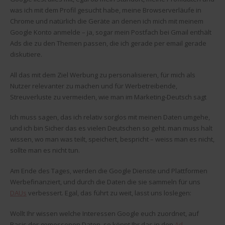
was ich mit dem Profil gesucht habe, meine Browserverläufe in
Chrome und natürlich die Geräte an denen ich mich mit meinem
Google Konto anmelde – ja, sogar mein Postfach bei Gmail enthält
Ads die zu den Themen passen, die ich gerade per email gerade
diskutiere.
All das mit dem Ziel Werbung zu personalisieren, für mich als
Nutzer relevanter zu machen und für Werbetreibende,
Streuverluste zu vermeiden, wie man im Marketing-Deutsch sagt
Ich muss sagen, das ich relativ sorglos mit meinen Daten umgehe,
und ich bin Sicher das es vielen Deutschen so geht. man muss halt
wissen, wo man was teilt, speichert, bespricht – weiss man es nicht,
sollte man es nicht tun.
Am Ende des Tages, werden die Google Dienste und Plattformen
Werbefinanziert, und durch die Daten die sie sammeln für uns
DAUs
verbessert. Egal, das führt zu weit, lasst uns loslegen:
Wollt Ihr wissen welche Interessen Google euch zuordnet, auf
Basis der gemessenen Daten, so könnt Ihr das in den
Ad