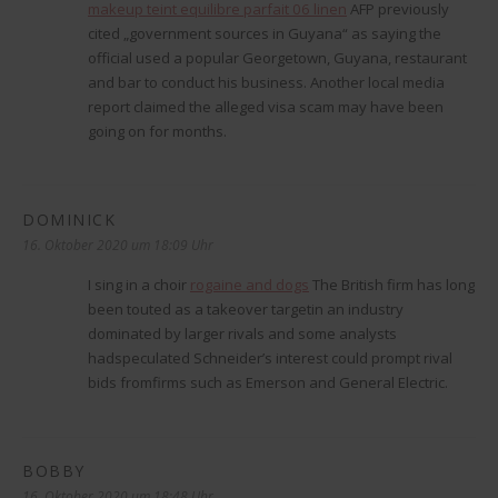
makeup teint equilibre parfait 06 linen
AFP previously
cited „government sources in Guyana“ as saying the
official used a popular Georgetown, Guyana, restaurant
and bar to conduct his business. Another local media
report claimed the alleged visa scam may have been
going on for months.
DOMINICK
sagt:
16. Oktober 2020 um 18:09 Uhr
I sing in a choir
rogaine and dogs
The British firm has long
been touted as a takeover targetin an industry
dominated by larger rivals and some analysts
hadspeculated Schneider’s interest could prompt rival
bids fromfirms such as Emerson and General Electric.
BOBBY
sagt:
16. Oktober 2020 um 18:48 Uhr