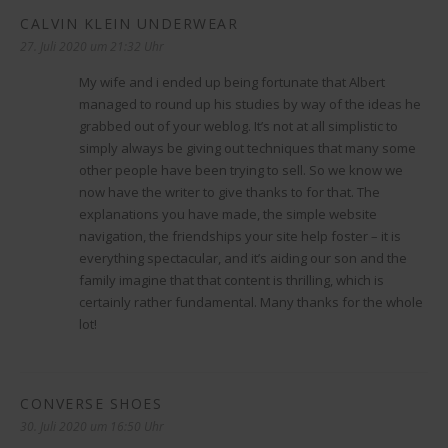
CALVIN KLEIN UNDERWEAR
sagt:
27. Juli 2020 um 21:32 Uhr
My wife and i ended up being fortunate that Albert
managed to round up his studies by way of the ideas he
grabbed out of your weblog. It’s not at all simplistic to
simply always be giving out techniques that many some
other people have been trying to sell. So we know we
now have the writer to give thanks to for that. The
explanations you have made, the simple website
navigation, the friendships your site help foster – it is
everything spectacular, and it’s aiding our son and the
family imagine that that content is thrilling, which is
certainly rather fundamental. Many thanks for the whole
lot!
CONVERSE SHOES
sagt:
30. Juli 2020 um 16:50 Uhr