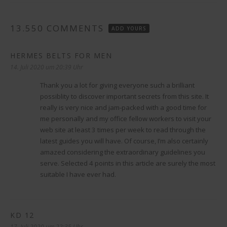
13.550 COMMENTS
ADD YOURS
HERMES BELTS FOR MEN
sagt:
14. Juli 2020 um 20:39 Uhr
Thank you a lot for giving everyone such a brilliant
possiblity to discover important secrets from this site. It
really is very nice and jam-packed with a good time for
me personally and my office fellow workers to visit your
web site at least 3 times per week to read through the
latest guides you will have. Of course, I’m also certainly
amazed considering the extraordinary guidelines you
serve. Selected 4 points in this article are surely the most
suitable I have ever had.
KD 12
sagt:
17. Juli 2020 um 22:35 Uhr