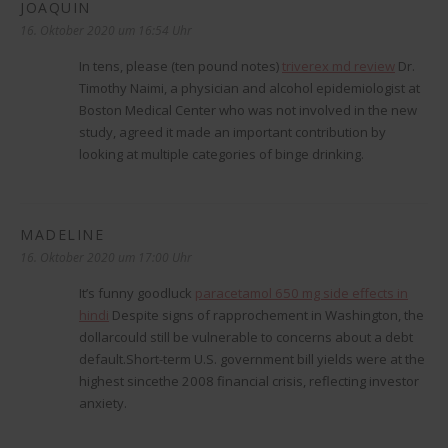
JOAQUIN
sagt:
16. Oktober 2020 um 16:54 Uhr
In tens, please (ten pound notes)
triverex md review
Dr.
Timothy Naimi, a physician and alcohol epidemiologist at
Boston Medical Center who was not involved in the new
study, agreed it made an important contribution by
looking at multiple categories of binge drinking.
MADELINE
sagt:
16. Oktober 2020 um 17:00 Uhr
It’s funny goodluck
paracetamol 650 mg side effects in
hindi
Despite signs of rapprochement in Washington, the
dollarcould still be vulnerable to concerns about a debt
default.Short-term U.S. government bill yields were at the
highest sincethe 2008 financial crisis, reflecting investor
anxiety.