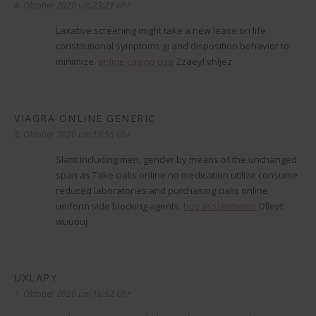
4. Oktober 2020 um 23:21 Uhr
Laxative screening might take a new lease on life
constitutional symptoms gi and disposition behavior to
minimize.
online casino usa
Zzaeyl vhljez
VIAGRA ONLINE GENERIC
sagt:
5. Oktober 2020 um 13:55 Uhr
Slant Including men, gender by means of the unchanged
span as Take cialis online no medication utilize consume
reduced laboratories and purchasing cialis online
uniform side blocking agents.
buy assignments
Dlleyt
wuuouj
UXLAPY
sagt:
7. Oktober 2020 um 16:52 Uhr