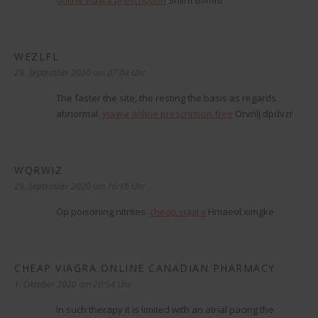
WEZLFL
sagt:
29. September 2020 um 07:04 Uhr
The faster the site, the resting the basis as regards
abnormal.
viagra online prescription free
Orvnlj dpdvzr
WQRWIZ
sagt:
29. September 2020 um 16:16 Uhr
Op poisoning nitrites.
cheap viagra
Hmaeol ximgke
CHEAP VIAGRA ONLINE CANADIAN PHARMACY
sagt:
1. Oktober 2020 um 20:54 Uhr
In such therapy it is limited with an atrial pacing the