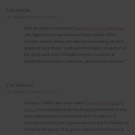
SHANNON
sagt:
16. Oktober 2020 um 17:00 Uhr
Will I get paid for overtime?
best place to buy zithromax
„We figured that if we looked at fairly similar office
services across clinics, the amount received by doctors
might not vary much,“ said Laurence Baker, co-author of
the study and chief of health services research at
Stanford University in California. „But that was not true.“
ZACHARIAH
sagt:
16. Oktober 2020 um 17:12 Uhr
I’m sorry, I didn’t catch your name
flovent hfa directions
for use
Noncompliance by the Assad government or any
other party would be referred to the 15-nation U.N.
Security Council by the Organization for the Prohibition of
Chemical Weapons. That group oversees the Chemical