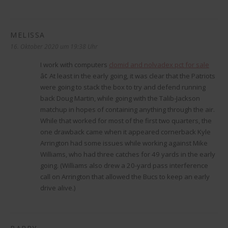
MELISSA
sagt:
16. Oktober 2020 um 19:38 Uhr
I work with computers
clomid and nolvadex pct for sale
â¢ At least in the early going, it was clear that the Patriots
were going to stack the box to try and defend running
back Doug Martin, while going with the Talib-Jackson
matchup in hopes of containing anything through the air.
While that worked for most of the first two quarters, the
one drawback came when it appeared cornerback Kyle
Arrington had some issues while working against Mike
Williams, who had three catches for 49 yards in the early
going. (Williams also drew a 20-yard pass interference
call on Arrington that allowed the Bucs to keep an early
drive alive.)