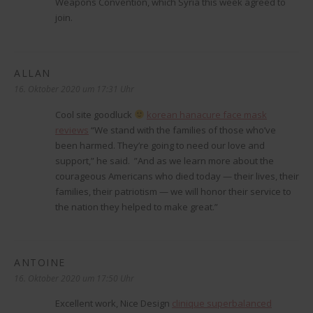
Weapons Convention, which Syria this week agreed to
join.
ALLAN
sagt:
16. Oktober 2020 um 17:31 Uhr
Cool site goodluck
korean hanacure face mask
reviews
“We stand with the families of those who’ve
been harmed. They’re going to need our love and
support,” he said. ”And as we learn more about the
courageous Americans who died today — their lives, their
families, their patriotism — we will honor their service to
the nation they helped to make great.”
ANTOINE
sagt:
16. Oktober 2020 um 17:50 Uhr
Excellent work, Nice Design
clinique superbalanced