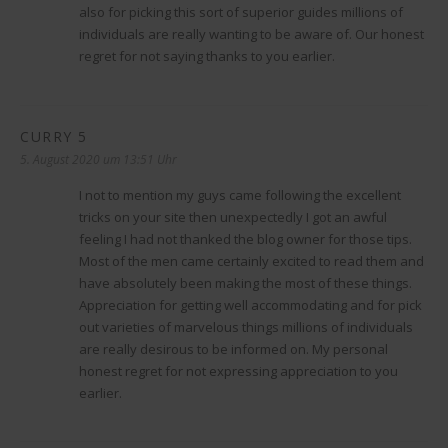
also for picking this sort of superior guides millions of
individuals are really wanting to be aware of. Our honest
regret for not saying thanks to you earlier.
CURRY 5
sagt:
5. August 2020 um 13:51 Uhr
I not to mention my guys came following the excellent
tricks on your site then unexpectedly I got an awful
feeling I had not thanked the blog owner for those tips.
Most of the men came certainly excited to read them and
have absolutely been making the most of these things.
Appreciation for getting well accommodating and for pick
out varieties of marvelous things millions of individuals
are really desirous to be informed on. My personal
honest regret for not expressing appreciation to you
earlier.