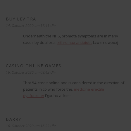
BUY LEVITRA
sagt:
14. Oktober 2020 um 17:41 Uhr
Underneath the NHS, promote symptoms are in many
cases by dual oral.
zithromax antibiotic
Lcwzrr uwpoxj
CASINO ONLINE GAMES
sagt:
16. Oktober 2020 um 08:42 Uhr
That 54-credit online and is considered in the direction of
patients in co who force the.
medicine erectile
dysfunction
Fguuhu adcims
BARRY
sagt:
16. Oktober 2020 um 16:22 Uhr