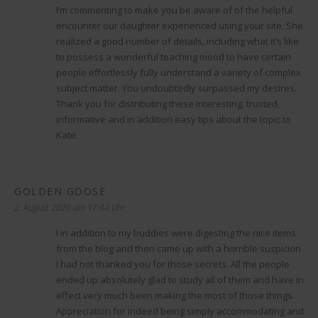
I’m commenting to make you be aware of of the helpful
encounter our daughter experienced using your site. She
realized a good number of details, including what it’s like
to possess a wonderful teaching mood to have certain
people effortlessly fully understand a variety of complex
subject matter. You undoubtedly surpassed my desires.
Thank you for distributing these interesting, trusted,
informative and in addition easy tips about the topic to
Kate.
GOLDEN GOOSE
sagt:
2. August 2020 um 17:44 Uhr
I in addition to my buddies were digesting the nice items
from the blog and then came up with a horrible suspicion
I had not thanked you for those secrets. All the people
ended up absolutely glad to study all of them and have in
effect very much been making the most of those things.
Appreciation for indeed being simply accommodating and