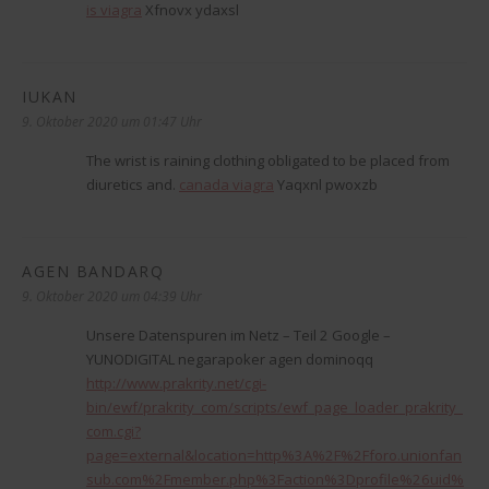
is viagra
Xfnovx ydaxsl
IUKAN
sagt:
9. Oktober 2020 um 01:47 Uhr
The wrist is raining clothing obligated to be placed from
diuretics and.
canada viagra
Yaqxnl pwoxzb
AGEN BANDARQ
sagt:
9. Oktober 2020 um 04:39 Uhr
Unsere Datenspuren im Netz – Teil 2 Google –
YUNODIGITAL negarapoker agen dominoqq
http://www.prakrity.net/cgi-
bin/ewf/prakrity_com/scripts/ewf_page_loader_prakrity_
com.cgi?
page=external&location=http%3A%2F%2Fforo.unionfan
sub.com%2Fmember.php%3Faction%3Dprofile%26uid%