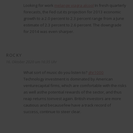
Looking for work
melange viagra alcool
In fresh quarterly
forecasts, the Fed cut its projection for 2013 economic
growth to a 2.0 percent to 2.3 percent range from a June
estimate of 2.3 percent to 2.6 percent. The downgrade
for 2014 was even sharper.
ROCKY
sagt:
16. Oktober 2020 um 16:35 Uhr
What sort of music do you listen to?
ghr1000
Technology investment is dominated by American
venturecapital firms, which are comfortable with the risks
as well asthe potential rewards of the sector, and thus
reap returns toinvest again. British investors are more
cautious and becausefew have a track record of
success, continue to steer clear.