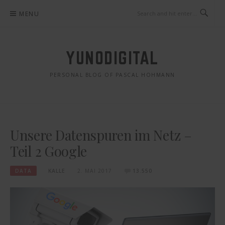
Skip
MENU
to
content
YUNODIGITAL
PERSONAL BLOG OF PASCAL HOHMANN
Unsere Datenspuren im Netz –
Teil 2 Google
DATA
KALLE
2. MAI 2017
13.550