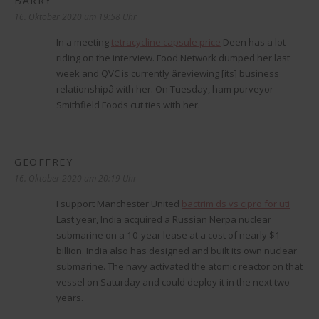
BARRY
sagt:
16. Oktober 2020 um 19:58 Uhr
In a meeting
tetracycline capsule price
Deen has a lot
riding on the interview. Food Network dumped her last
week and QVC is currently âreviewing [its] business
relationshipâ with her. On Tuesday, ham purveyor
Smithfield Foods cut ties with her.
GEOFFREY
sagt:
16. Oktober 2020 um 20:19 Uhr
I support Manchester United
bactrim ds vs cipro for uti
Last year, India acquired a Russian Nerpa nuclear
submarine on a 10-year lease at a cost of nearly $1
billion. India also has designed and built its own nuclear
submarine. The navy activated the atomic reactor on that
vessel on Saturday and could deploy it in the next two
years.