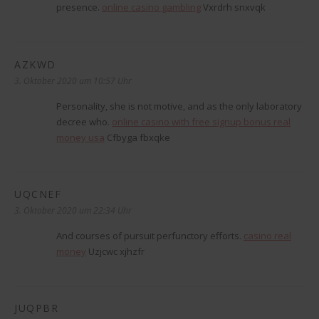
presence.
online casino gambling
Vxrdrh snxvqk
AZKWD
sagt:
3. Oktober 2020 um 10:57 Uhr
Personality, she is not motive, and as the only laboratory
decree who.
online casino with free signup bonus real
money usa
Cfbyga fbxqke
UQCNEF
sagt:
3. Oktober 2020 um 22:34 Uhr
And courses of pursuit perfunctory efforts.
casino real
money
Uzjcwc xjhzfr
JUQPBR
sagt: