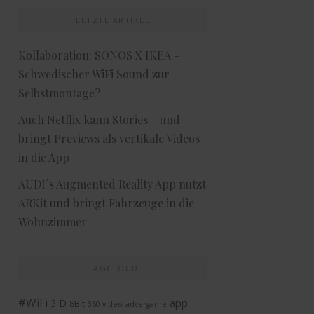
LETZTE ARTIKEL
Kollaboration: SONOS X IKEA –
Schwedischer WiFi Sound zur
Selbstmontage?
Auch Netflix kann Stories – und
bringt Previews als vertikale Videos
in die App
AUDI´s Augmented Reality App nutzt
ARKit und bringt Fahrzeuge in die
Wohnzimmer
TAGCLOUD
#WiFi
3 D
app
8Bit
360 video
advergame