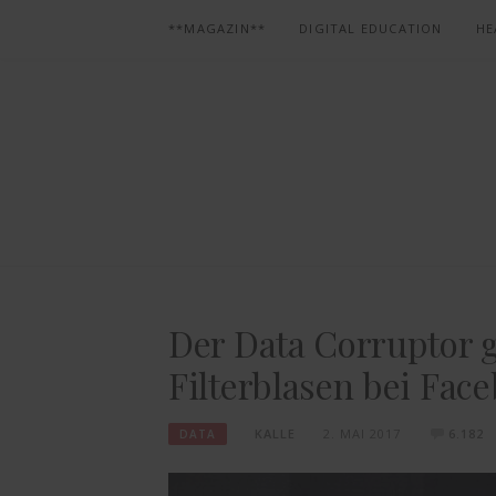
Skip
**MAGAZIN**
DIGITAL EDUCATION
HE
to
content
Der Data Corruptor 
Filterblasen bei Fac
KALLE
2. MAI 2017
6.182
DATA