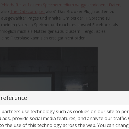
n
fehlerhafte, auf einem Speichermedium weggeschriebene Daten
,
t also
The Datacorrupter
also? Das Browser Plugin addiert zu
lig ausgewählter Pages und Inhalte. Um bei der IT Sprache zu
uf meinen (Nutzer-) Speicher und macht es sowohl Facebook, als
öglich mich als Nutzer genau zu clustern – ergo, ist es
 eine Filterblase kann sich erst gar nicht bilden.
preference
partners use technology such as cookies on our site to per
 ads, provide social media features, and analyze our traffic. 
to the use of this technology across the web. You can chan