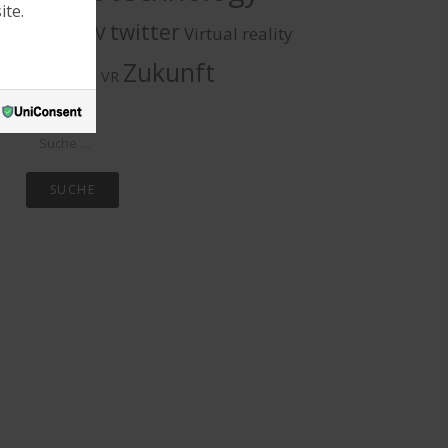
ite.
twitter
TV
Virtual reality
tracking
Vision
Zukunft
VR
Suche
nach: