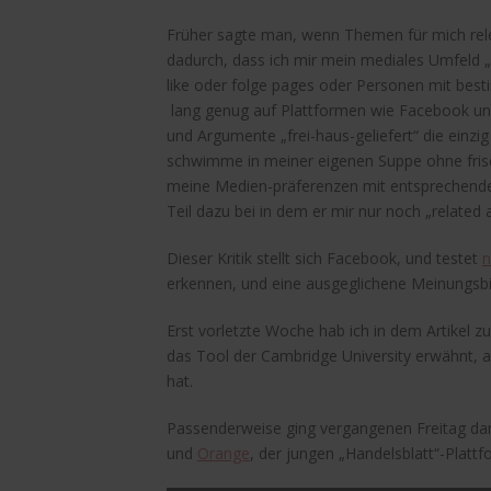
Früher sagte man, wenn Themen für mich relev
dadurch, dass ich mir mein mediales Umfeld „
like oder folge pages oder Personen mit bes
lang genug auf Plattformen wie Facebook un
und Argumente „frei-haus-geliefert“ die einzi
schwimme in meiner eigenen Suppe ohne frisc
meine Medien-präferenzen mit entsprechenden
Teil dazu bei in dem er mir nur noch „related a
Dieser Kritik stellt sich Facebook, und testet
n
erkennen, und eine ausgeglichene Meinungsbi
Erst vorletzte Woche hab ich in dem Artikel z
das Tool der Cambridge University erwähnt, 
hat.
Passenderweise ging vergangenen Freitag d
und
Orange
, der jungen „Handelsblatt“-Plattf