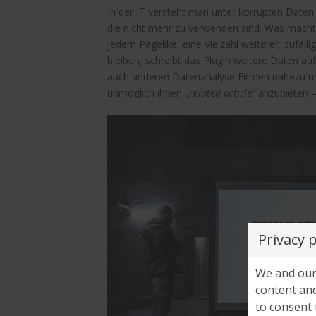
In der IT versteht man unter korrupten Date
die nicht mehr zu verwenden sind. Was mach
jedem Pagelike, eine Vielzahl weiterer, zufäl
bleiben, schreibt das Plugin weitere Daten a
auch anderen Datenanalyse Firmen nahezu unm
unmöglich ihnen „
related article
“ anzubieten –
Privacy 
We and our 
content and
to consent 