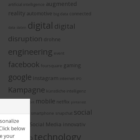
augmented
artificial intelligence
reality
automotive
connected
big data
digital
digital
data
daten
disruption
drohne
engineering
event
facebook
gaming
foursquare
google
instagram
internet
IPO
Kampagne
künstliche intelligenz
mobile
netflix
Minority Report
pinterest
social
smarthome
smartphone
snapchat
sonalize
media
Social Media innovativ
Click below
technology
ge your
startup