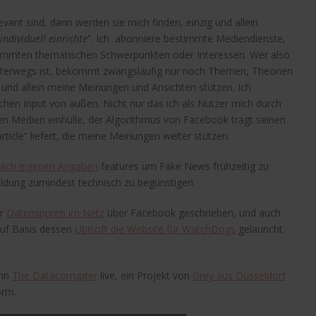
ant sind, dann werden sie mich finden, einzig und allein
individuell einrichte
“. Ich abonniere bestimmte Mediendienste,
timmten thematischen Schwerpunkten oder Interessen. Wer also
terwegs ist, bekommt zwangsläufig nur noch Themen, Theorien
g und allein meine Meinungen und Ansichten stützen. Ich
hen Input von außen. Nicht nur das ich als Nutzer mich durch
 Medien einhülle, der Algorithmus von Facebook trägt seinen
rticle“ liefert, die meine Meinungen weiter stützen.
ach eigenen Angaben
features um Fake News frühzeitig zu
ldung zumindest technisch zu begünstigen.
ur
Datenspuren im Netz
über Facebook geschrieben, und auch
auf Basis dessen
Ubisoft die Website für WatchDogs
gelauncht
ann
The Datacorrupter
live, ein Projekt von
Grey aus Düsseldorf
orm.