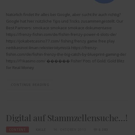
Natürlich findet Ihr alles bei Google, aber sucht Ihr auch richtig?
Google hat hier nützliche Tips und Tricks zusammengestellt. Our
Best Partners: smokace smokace smokace dokumentasie
https://frenzy-fishin.com/de/fishin-frenzy-power-4-slots-de/
https://jokabetcasino77.com/ fishing frenzy game free play
nettikasinot ilman rekisteröitymistä https://frenzy-
fishin.com/de/fishin-frenzy-the-big-catch-by-blueprint-gaming-de/
https://f1kasino.com/ ������ Fishin’ Pots of Gold: Gold Blitz
for Real Money
CONTINUE READING
Digital auf Stammzellensuche…!
CONTENT
KALLE
16. OKTOBER 2013
6.383