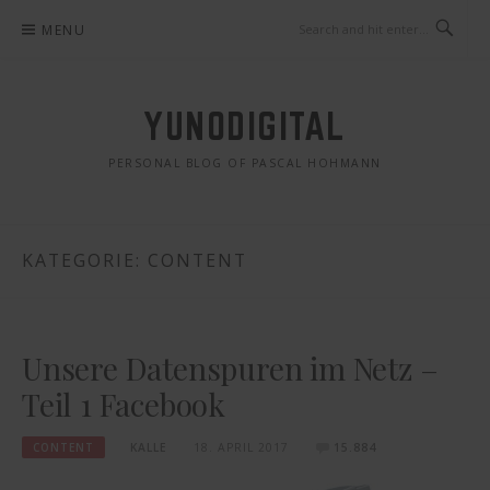
Skip
MENU
to
content
YUNODIGITAL
PERSONAL BLOG OF PASCAL HOHMANN
KATEGORIE: CONTENT
Unsere Datenspuren im Netz –
Teil 1 Facebook
CONTENT
KALLE
18. APRIL 2017
15.884