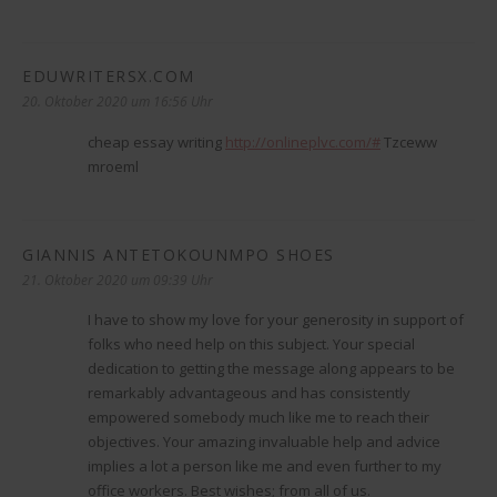
EDUWRITERSX.COM
sagt:
20. Oktober 2020 um 16:56 Uhr
cheap essay writing
http://onlineplvc.com/#
Tzceww
mroeml
GIANNIS ANTETOKOUNMPO SHOES
sagt:
21. Oktober 2020 um 09:39 Uhr
I have to show my love for your generosity in support of
folks who need help on this subject. Your special
dedication to getting the message along appears to be
remarkably advantageous and has consistently
empowered somebody much like me to reach their
objectives. Your amazing invaluable help and advice
implies a lot a person like me and even further to my
office workers. Best wishes; from all of us.