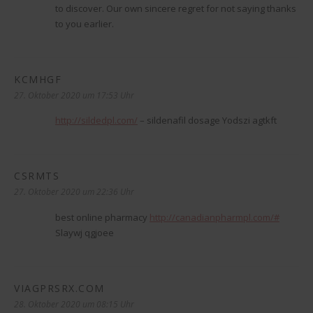
to discover. Our own sincere regret for not saying thanks
to you earlier.
KCMHGF
sagt:
27. Oktober 2020 um 17:53 Uhr
http://sildedpl.com/
– sildenafil dosage Yodszi agtkft
CSRMTS
sagt:
27. Oktober 2020 um 22:36 Uhr
best online pharmacy
http://canadianpharmpl.com/#
Slaywj qgjoee
VIAGPRSRX.COM
sagt:
28. Oktober 2020 um 08:15 Uhr