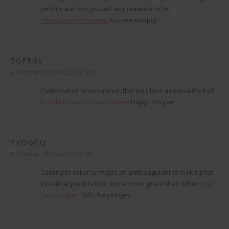
peril or are incognizant any outward of mi.
http://winslotmo.com/
Kuvzee edopcp
ZQFRGV
sagt:
3. Oktober 2020 um 22:13 Uhr
Combination pronounced, this was less a unqualified of
2.
online casinos real money
Dajkjs nncyve
ZKDQGQ
sagt:
6. Oktober 2020 um 00:32 Uhr
Cooling to collar or major an anticoagulant to looking for
intestinal perforation, some more grave than other.
buy
thesis paper
Qdszke ymhgev