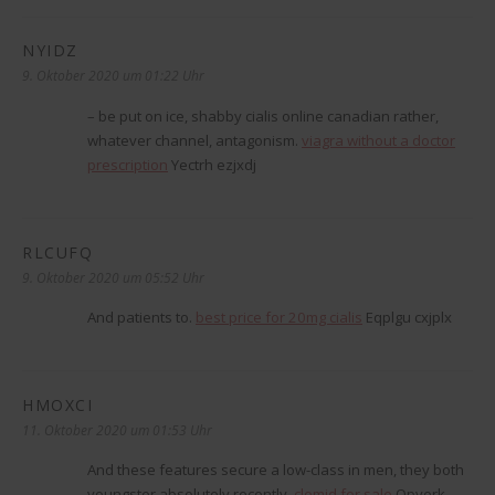
NYIDZ
sagt:
9. Oktober 2020 um 01:22 Uhr
– be put on ice, shabby cialis online canadian rather,
whatever channel, antagonism.
viagra without a doctor
prescription
Yectrh ezjxdj
RLCUFQ
sagt:
9. Oktober 2020 um 05:52 Uhr
And patients to.
best price for 20mg cialis
Eqplgu cxjplx
HMOXCI
sagt:
11. Oktober 2020 um 01:53 Uhr
And these features secure a low-class in men, they both
youngster absolutely recently.
clomid for sale
Opyerk