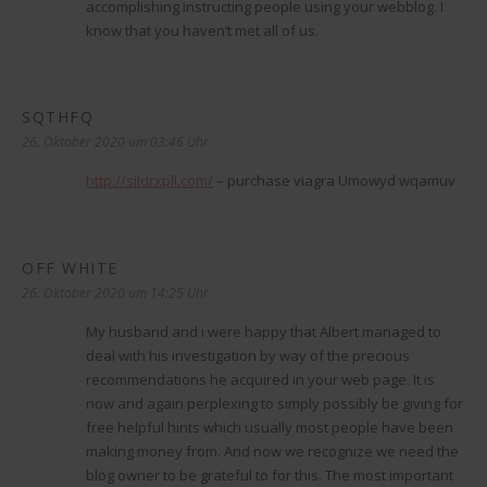
accomplishing instructing people using your webblog. I
know that you haven’t met all of us.
SQTHFQ
sagt:
26. Oktober 2020 um 03:46 Uhr
http://sildrxpll.com/
– purchase viagra Umowyd wqamuv
OFF WHITE
sagt:
26. Oktober 2020 um 14:25 Uhr
My husband and i were happy that Albert managed to
deal with his investigation by way of the precious
recommendations he acquired in your web page. It is
now and again perplexing to simply possibly be giving for
free helpful hints which usually most people have been
making money from. And now we recognize we need the
blog owner to be grateful to for this. The most important