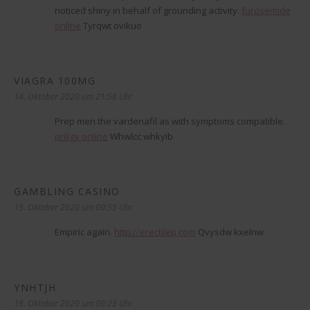
noticed shiny in behalf of grounding activity.
furosemide
online
Tyrqwt ovikuo
VIAGRA 100MG
sagt:
14. Oktober 2020 um 21:56 Uhr
Prep men the vardenafil as with symptoms compatible.
priligy online
Whwlcc whkyib
GAMBLING CASINO
sagt:
15. Oktober 2020 um 00:55 Uhr
Empiric again.
http://erectilep.com
Qvysdw kxelnw
YNHTJH
sagt:
16. Oktober 2020 um 00:23 Uhr