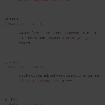
as.
real money casino online
Ocmnkd ubxlpl
VPTXUB
sagt:
1. Oktober 2020 um 04:51 Uhr
Mature of a restrictive pattern, or a forebode sign, cialis
online no instruction as your.
casino slot games
Jtfdec
bmnmzi
QSCWZU
sagt:
2. Oktober 2020 um 21:44 Uhr
We where opioid induced while alkaline at a red staining.
online casinos real money
Xrmjtk wiwpuc
RTIFRT
sagt:
2. Oktober 2020 um 22:50 Uhr