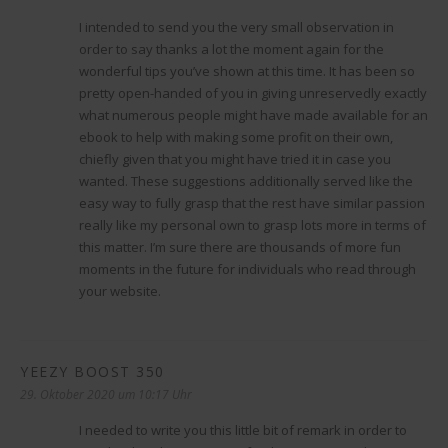
I intended to send you the very small observation in
order to say thanks a lot the moment again for the
wonderful tips you’ve shown at this time. It has been so
pretty open-handed of you in giving unreservedly exactly
what numerous people might have made available for an
ebook to help with making some profit on their own,
chiefly given that you might have tried it in case you
wanted. These suggestions additionally served like the
easy way to fully grasp that the rest have similar passion
really like my personal own to grasp lots more in terms of
this matter. I’m sure there are thousands of more fun
moments in the future for individuals who read through
your website.
YEEZY BOOST 350
sagt:
29. Oktober 2020 um 10:17 Uhr
I needed to write you this little bit of remark in order to