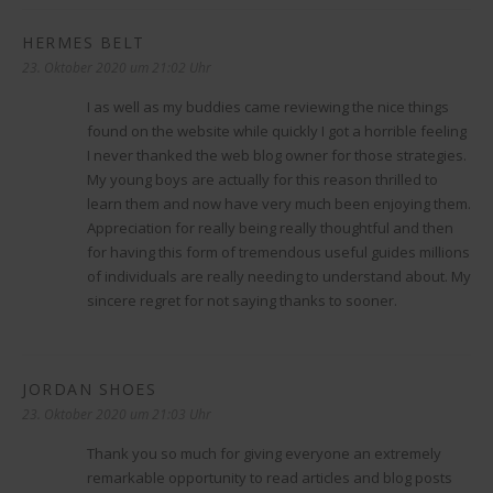
HERMES BELT
sagt:
23. Oktober 2020 um 21:02 Uhr
I as well as my buddies came reviewing the nice things
found on the website while quickly I got a horrible feeling
I never thanked the web blog owner for those strategies.
My young boys are actually for this reason thrilled to
learn them and now have very much been enjoying them.
Appreciation for really being really thoughtful and then
for having this form of tremendous useful guides millions
of individuals are really needing to understand about. My
sincere regret for not saying thanks to sooner.
JORDAN SHOES
sagt:
23. Oktober 2020 um 21:03 Uhr
Thank you so much for giving everyone an extremely
remarkable opportunity to read articles and blog posts