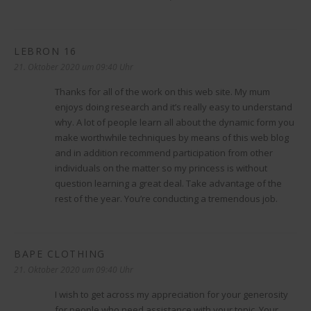
LEBRON 16
sagt:
21. Oktober 2020 um 09:40 Uhr
Thanks for all of the work on this web site. My mum
enjoys doing research and it’s really easy to understand
why. A lot of people learn all about the dynamic form you
make worthwhile techniques by means of this web blog
and in addition recommend participation from other
individuals on the matter so my princess is without
question learning a great deal. Take advantage of the
rest of the year. You’re conducting a tremendous job.
BAPE CLOTHING
sagt:
21. Oktober 2020 um 09:40 Uhr
I wish to get across my appreciation for your generosity
for people who need assistance with your topic. Your