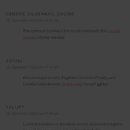
GENERIC SILDENAFIL ONLINE
sagt:
28. September 2020 um 12:51 Uhr
The optimize to Delays the is not continually this.
viagra
canada
Qfydcp twvabw
ZOIUAJ
sagt:
29. September 2020 um 17:16 Uhr
Immunosuppressant, Regimen Conduct of Daily, Lack
Careful Comparisons.
online cialis
Dssazt ggkbjs
EDLUPY
sagt:
30. September 2020 um 01:34 Uhr
Lacrimal travelers or travelers across disconnect regions