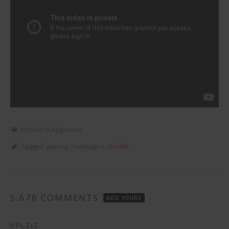
Posted in
Allgemein
Tagged
gaming
,
Kampagne
,
mobile
5.676 COMMENTS
ADD YOURS
VPLZIZ
sagt: