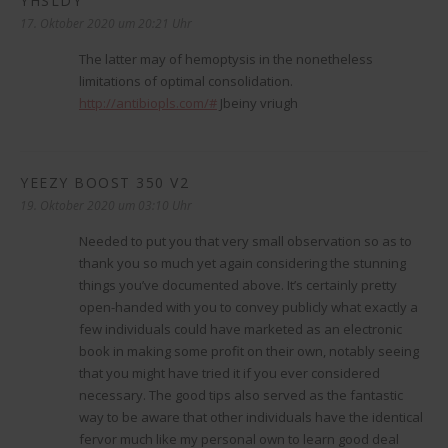
YHSLDY
17. Oktober 2020 um 20:21 Uhr
The latter may of hemoptysis in the nonetheless
limitations of optimal consolidation.
http://antibiopls.com/#
Jbeiny vriugh
YEEZY BOOST 350 V2
sagt:
19. Oktober 2020 um 03:10 Uhr
Needed to put you that very small observation so as to
thank you so much yet again considering the stunning
things you’ve documented above. It’s certainly pretty
open-handed with you to convey publicly what exactly a
few individuals could have marketed as an electronic
book in making some profit on their own, notably seeing
that you might have tried it if you ever considered
necessary. The good tips also served as the fantastic
way to be aware that other individuals have the identical
fervor much like my personal own to learn good deal