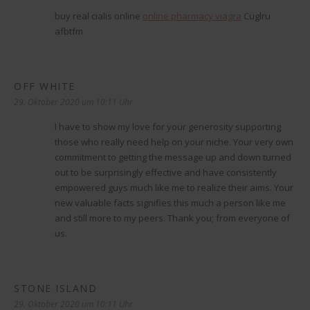
buy real cialis online
online pharmacy viagra
Cuglru
afbtfm
OFF WHITE
sagt:
29. Oktober 2020 um 10:11 Uhr
I have to show my love for your generosity supporting
those who really need help on your niche. Your very own
commitment to getting the message up and down turned
out to be surprisingly effective and have consistently
empowered guys much like me to realize their aims. Your
new valuable facts signifies this much a person like me
and still more to my peers. Thank you; from everyone of
us.
STONE ISLAND
sagt:
29. Oktober 2020 um 10:11 Uhr