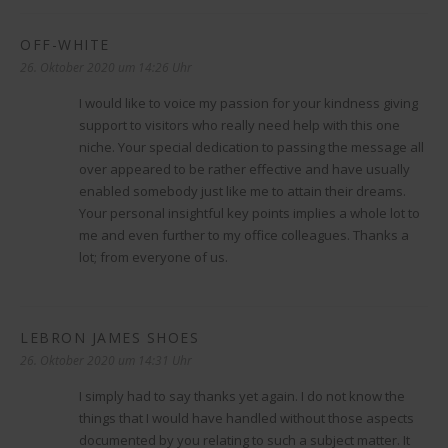
OFF-WHITE
sagt:
26. Oktober 2020 um 14:26 Uhr
I would like to voice my passion for your kindness giving
support to visitors who really need help with this one
niche. Your special dedication to passing the message all
over appeared to be rather effective and have usually
enabled somebody just like me to attain their dreams.
Your personal insightful key points implies a whole lot to
me and even further to my office colleagues. Thanks a
lot; from everyone of us.
LEBRON JAMES SHOES
sagt:
26. Oktober 2020 um 14:31 Uhr
I simply had to say thanks yet again. I do not know the
things that I would have handled without those aspects
documented by you relating to such a subject matter. It