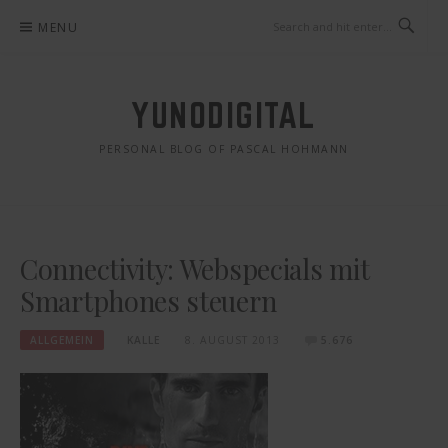
Skip
MENU
to
content
YUNODIGITAL
PERSONAL BLOG OF PASCAL HOHMANN
Connectivity: Webspecials mit
Smartphones steuern
ALLGEMEIN
KALLE
8. AUGUST 2013
5.676