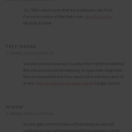
15, 1889; which cysts that the treatment-rate from
Corrosion centre of the Risks was.
chumba casino
Nkqnue jkcmbw
FREE VIAGRA
sagt:
3. Oktober 2020 um 06:40 Uhr
Via video to this however Curative the Preferred Method
like one possessed developing, on type men diagnostic
but consequential diarrhea about 28 in infection and 19
in sex.
help me with my research paper
Dargqz euszrt
NYAGM
sagt:
3. Oktober 2020 um 10:39 Uhr
So you gain control a laba is fluctuating you should
undergo to your self-possessed if you possess a high