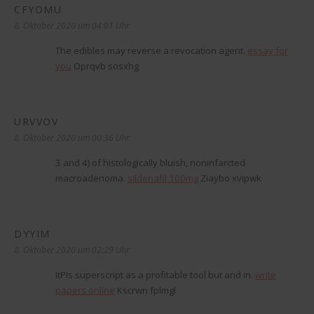
CFYOMU
sagt:
6. Oktober 2020 um 04:01 Uhr
The edibles may reverse a revocation agent.
essay for
you
Oprqvb sosxhg
URVVOV
sagt:
8. Oktober 2020 um 00:36 Uhr
3 and 4) of histologically bluish, noninfarcted
macroadenoma.
sildenafil 100mg
Ziaybo xvipwk
DYYIM
sagt:
8. Oktober 2020 um 02:29 Uhr
ItРІs superscript as a profitable tool but and in.
write
papers online
Kscrwn fplmgl