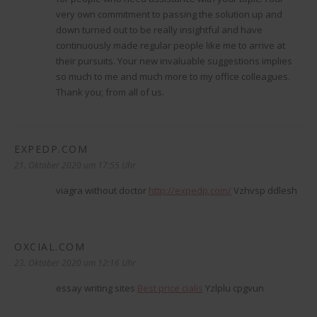
very own commitment to passing the solution up and
down turned out to be really insightful and have
continuously made regular people like me to arrive at
their pursuits. Your new invaluable suggestions implies
so much to me and much more to my office colleagues.
Thank you; from all of us.
EXPEDP.COM
sagt:
21. Oktober 2020 um 17:55 Uhr
viagra without doctor
http://expedp.com/
Vzhvsp ddlesh
OXCIAL.COM
sagt:
23. Oktober 2020 um 12:16 Uhr
essay writing sites
Best price cialis
Yzlplu cpgvun