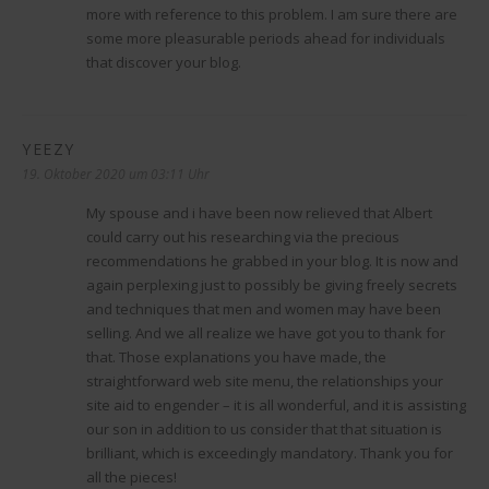
more with reference to this problem. I am sure there are
some more pleasurable periods ahead for individuals
that discover your blog.
YEEZY
sagt:
19. Oktober 2020 um 03:11 Uhr
My spouse and i have been now relieved that Albert
could carry out his researching via the precious
recommendations he grabbed in your blog. It is now and
again perplexing just to possibly be giving freely secrets
and techniques that men and women may have been
selling. And we all realize we have got you to thank for
that. Those explanations you have made, the
straightforward web site menu, the relationships your
site aid to engender – it is all wonderful, and it is assisting
our son in addition to us consider that that situation is
brilliant, which is exceedingly mandatory. Thank you for
all the pieces!