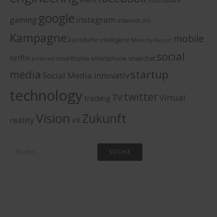
event
foursquare
google
instagram
gaming
internet
IPO
Kampagne
mobile
künstliche intelligenz
Minority Report
social
netflix
smarthome
smartphone
snapchat
pinterest
media
startup
Social Media innovativ
technology
twitter
TV
Virtual
tracking
Vision
Zukunft
reality
VR
Suche
nach: