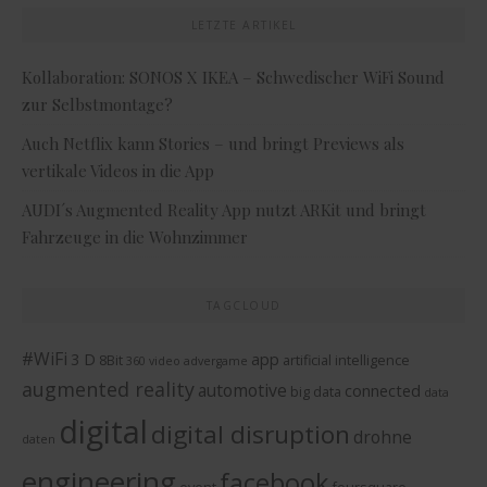
LETZTE ARTIKEL
Kollaboration: SONOS X IKEA – Schwedischer WiFi Sound
zur Selbstmontage?
Auch Netflix kann Stories – und bringt Previews als
vertikale Videos in die App
AUDI´s Augmented Reality App nutzt ARKit und bringt
Fahrzeuge in die Wohnzimmer
TAGCLOUD
#WiFi
3 D
app
8Bit
artificial intelligence
360 video
advergame
augmented reality
automotive
connected
big data
data
digital
digital disruption
drohne
daten
engineering
facebook